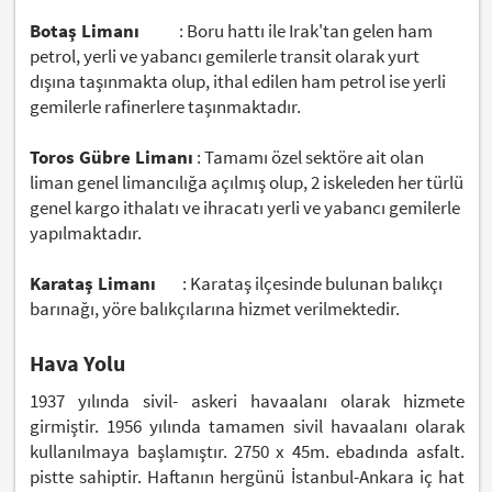
Botaş Limanı
: Boru hattı ile Irak'tan gelen ham
petrol, yerli ve yabancı gemilerle transit olarak yurt
dışına taşınmakta olup, ithal edilen ham petrol ise yerli
gemilerle rafinerlere taşınmaktadır.
Toros Gübre Limanı
: Tamamı özel sektöre ait olan
liman genel limancılığa açılmış olup, 2 iskeleden her türlü
genel kargo ithalatı ve ihracatı yerli ve yabancı gemilerle
yapılmaktadır.
Karataş Limanı
: Karataş ilçesinde bulunan balıkçı
barınağı, yöre balıkçılarına hizmet verilmektedir.
Hava Yolu
1937 yılında sivil- askeri havaalanı olarak hizmete
girmiştir. 1956 yılında tamamen sivil havaalanı olarak
kullanılmaya başlamıştır. 2750 x 45m. ebadında asfalt.
pistte sahiptir. Haftanın hergünü İstanbul-Ankara iç hat