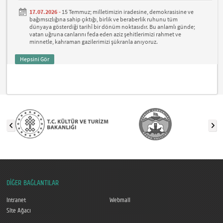
17.07.2026 -
15 Temmuz; milletimizin iradesine, demokrasisine ve
bağımsızlığına sahip çıktığı, birlik ve beraberlik ruhunu tüm
dünyaya gösterdiği tarihî bir dönüm noktasıdır. Bu anlamlı günde;
vatan uğruna canlarını feda eden aziz şehitlerimizi rahmet ve
minnetle, kahraman gazilerimizi şükranla anıyoruz.
Hepsini Gör
DİĞER BAĞLANTILAR
Intranet
Webmail
Site Ağacı