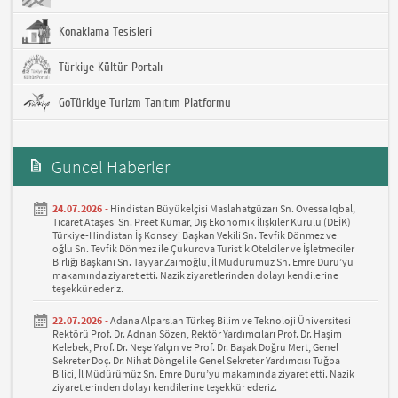
Konaklama Tesisleri
Türkiye Kültür Portalı
GoTürkiye Turizm Tanıtım Platformu
Güncel Haberler
24.07.2026 -
Hindistan Büyükelçisi Maslahatgüzarı Sn. Ovessa Iqbal,
Ticaret Ataşesi Sn. Preet Kumar, Dış Ekonomik İlişkiler Kurulu (DEİK)
Türkiye-Hindistan İş Konseyi Başkan Vekili Sn. Tevfik Dönmez ve
oğlu Sn. Tevfik Dönmez ile Çukurova Turistik Otelciler ve İşletmeciler
Birliği Başkanı Sn. Tayyar Zaimoğlu, İl Müdürümüz Sn. Emre Duru’yu
makamında ziyaret etti. Nazik ziyaretlerinden dolayı kendilerine
teşekkür ederiz.
22.07.2026 -
Adana Alparslan Türkeş Bilim ve Teknoloji Üniversitesi
Rektörü Prof. Dr. Adnan Sözen, Rektör Yardımcıları Prof. Dr. Haşim
Kelebek, Prof. Dr. Neşe Yalçın ve Prof. Dr. Başak Doğru Mert, Genel
Sekreter Doç. Dr. Nihat Döngel ile Genel Sekreter Yardımcısı Tuğba
Bilici, İl Müdürümüz Sn. Emre Duru’yu makamında ziyaret etti. Nazik
ziyaretlerinden dolayı kendilerine teşekkür ederiz.