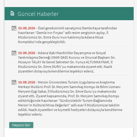
Güncel Haberler
10.08.2026 -
Özel gereksinimli sanatçımız Damla Kaya tarafından
hazırlanan “Damla’nın Fırçası” adlı resim sergisinin açılışı, İl
Müdürümüz Sn. Emre Duru‘nun katılımıyla Adana Müze
Kompleksi’nde gerçekleştirildi.
10.08.2026 -
Adana’daki Mardinliler Dayanışma ve Sosyal
Yardımlaşma Derneği (MAR-DAD) Kurucu ve Onursal Başkanı Sn.
Hüseyin TALAY ile Genel Sekreteri Sn. Yunus ALTUNKAYNAK, İl
Müdürümüz Sn. Emre DURU’yu makamında ziyaret etti. Nazik
ziyaretleri dolayısıyla kendilerine teşekkür ederiz.
10.08.2026 -
Mersin Üniversitesi Turizm Uygulama ve Araştırma
Merkezi Müdürü Prof. Dr. Meryem Samırkaş Komşu ile Bilim Uzmanı
Meryem Ezgi Sakar, İl Müdürümüz Sn. Emre Duru’yu makamında
ziyaret etti. Ziyaret kapsamında, Prof. Dr. Meryem Samırkaş Komşu
editörlüğünde hazırlanan “Sürdürülebilir Turizm Bağlamında
Mersin’in Kültürel Miras Değerleri” adlı eser İl Müdürümüze takdim
edildi. Nazik ziyaretleri ve kıymetli hediyeleri dolayısıyla kendilerine
teşekkür ederiz.
Hepsini Gör