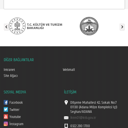
DİĞER BAĞLANTILAR
Intranet
Webmail
Site Ağacı
SOSYAL MEDYA
İLETİŞİM
Facebook
Döşeme Mahallesi 42. Sokak No:7
01130 (Adana Müze Kompleksi içi)
Twitter
Seyhan/ADANA
Youtube
iktm01@ktb.gov.tr
İnstagram
0322 280 1700