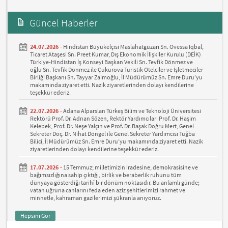
Güncel Haberler
24.07.2026 -
Hindistan Büyükelçisi Maslahatgüzarı Sn. Ovessa Iqbal,
Ticaret Ataşesi Sn. Preet Kumar, Dış Ekonomik İlişkiler Kurulu (DEİK)
Türkiye-Hindistan İş Konseyi Başkan Vekili Sn. Tevfik Dönmez ve
oğlu Sn. Tevfik Dönmez ile Çukurova Turistik Otelciler ve İşletmeciler
Birliği Başkanı Sn. Tayyar Zaimoğlu, İl Müdürümüz Sn. Emre Duru’yu
makamında ziyaret etti. Nazik ziyaretlerinden dolayı kendilerine
teşekkür ederiz.
22.07.2026 -
Adana Alparslan Türkeş Bilim ve Teknoloji Üniversitesi
Rektörü Prof. Dr. Adnan Sözen, Rektör Yardımcıları Prof. Dr. Haşim
Kelebek, Prof. Dr. Neşe Yalçın ve Prof. Dr. Başak Doğru Mert, Genel
Sekreter Doç. Dr. Nihat Döngel ile Genel Sekreter Yardımcısı Tuğba
Bilici, İl Müdürümüz Sn. Emre Duru’yu makamında ziyaret etti. Nazik
ziyaretlerinden dolayı kendilerine teşekkür ederiz.
17.07.2026 -
15 Temmuz; milletimizin iradesine, demokrasisine ve
bağımsızlığına sahip çıktığı, birlik ve beraberlik ruhunu tüm
dünyaya gösterdiği tarihî bir dönüm noktasıdır. Bu anlamlı günde;
vatan uğruna canlarını feda eden aziz şehitlerimizi rahmet ve
minnetle, kahraman gazilerimizi şükranla anıyoruz.
Hepsini Gör