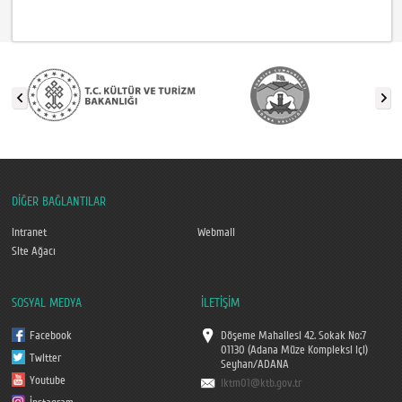
DİĞER BAĞLANTILAR
Intranet
Webmail
Site Ağacı
SOSYAL MEDYA
İLETİŞİM
Facebook
Döşeme Mahallesi 42. Sokak No:7
01130 (Adana Müze Kompleksi içi)
Twitter
Seyhan/ADANA
Youtube
iktm01@ktb.gov.tr