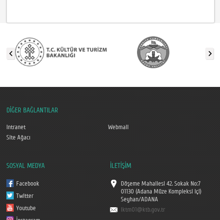
DİĞER BAĞLANTILAR
Intranet
Webmail
Site Ağacı
SOSYAL MEDYA
İLETİŞİM
Facebook
Döşeme Mahallesi 42. Sokak No:7
01130 (Adana Müze Kompleksi içi)
Twitter
Seyhan/ADANA
Youtube
iktm01@ktb.gov.tr