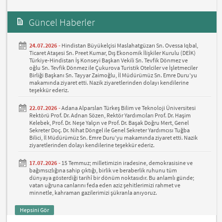
Güncel Haberler
24.07.2026 -
Hindistan Büyükelçisi Maslahatgüzarı Sn. Ovessa Iqbal,
Ticaret Ataşesi Sn. Preet Kumar, Dış Ekonomik İlişkiler Kurulu (DEİK)
Türkiye-Hindistan İş Konseyi Başkan Vekili Sn. Tevfik Dönmez ve
oğlu Sn. Tevfik Dönmez ile Çukurova Turistik Otelciler ve İşletmeciler
Birliği Başkanı Sn. Tayyar Zaimoğlu, İl Müdürümüz Sn. Emre Duru’yu
makamında ziyaret etti. Nazik ziyaretlerinden dolayı kendilerine
teşekkür ederiz.
22.07.2026 -
Adana Alparslan Türkeş Bilim ve Teknoloji Üniversitesi
Rektörü Prof. Dr. Adnan Sözen, Rektör Yardımcıları Prof. Dr. Haşim
Kelebek, Prof. Dr. Neşe Yalçın ve Prof. Dr. Başak Doğru Mert, Genel
Sekreter Doç. Dr. Nihat Döngel ile Genel Sekreter Yardımcısı Tuğba
Bilici, İl Müdürümüz Sn. Emre Duru’yu makamında ziyaret etti. Nazik
ziyaretlerinden dolayı kendilerine teşekkür ederiz.
17.07.2026 -
15 Temmuz; milletimizin iradesine, demokrasisine ve
bağımsızlığına sahip çıktığı, birlik ve beraberlik ruhunu tüm
dünyaya gösterdiği tarihî bir dönüm noktasıdır. Bu anlamlı günde;
vatan uğruna canlarını feda eden aziz şehitlerimizi rahmet ve
minnetle, kahraman gazilerimizi şükranla anıyoruz.
Hepsini Gör