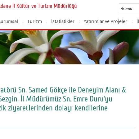
Adana İl Kültür ve Turizm Müdürlüğü
Kurumsal
Turizm
İstatistikler
Yatırımlar ve Projeler
İ
atörü Sn. Samed Gökçe ile Deneyim Alanı &
Sezgin, İl Müdürümüz Sn. Emre Duru’yu
ik ziyaretlerinden dolayı kendilerine