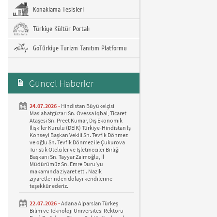
Konaklama Tesisleri
Türkiye Kültür Portalı
GoTürkiye Turizm Tanıtım Platformu
Güncel Haberler
24.07.2026 -
Hindistan Büyükelçisi
Maslahatgüzarı Sn. Ovessa Iqbal, Ticaret
Ataşesi Sn. Preet Kumar, Dış Ekonomik
İlişkiler Kurulu (DEİK) Türkiye-Hindistan İş
Konseyi Başkan Vekili Sn. Tevfik Dönmez
ve oğlu Sn. Tevfik Dönmez ile Çukurova
Turistik Otelciler ve İşletmeciler Birliği
Başkanı Sn. Tayyar Zaimoğlu, İl
Müdürümüz Sn. Emre Duru’yu
makamında ziyaret etti. Nazik
ziyaretlerinden dolayı kendilerine
teşekkür ederiz.
22.07.2026 -
Adana Alparslan Türkeş
Bilim ve Teknoloji Üniversitesi Rektörü