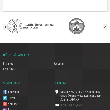
DİĞER BAĞLANTILAR
Intranet
Webmail
Site Ağacı
SOSYAL MEDYA
İLETİŞİM
Facebook
Döşeme Mahallesi 42. Sokak No:7
01130 (Adana Müze Kompleksi içi)
Twitter
Seyhan/ADANA
Youtube
iktm01@ktb.gov.tr