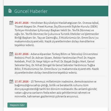
Güncel Haberler
24.07.2026 -
Hindistan Büyükelçisi Maslahatgüzarı Sn. Ovessa Iqbal,
Ticaret Ataşesi Sn. Preet Kumar, Dış Ekonomik İlişkiler Kurulu (DEİK)
Türkiye-Hindistan İş Konseyi Başkan Vekili Sn. Tevfik Dönmez ve
oğlu Sn. Tevfik Dönmez ile Çukurova Turistik Otelciler ve İşletmeciler
Birliği Başkanı Sn. Tayyar Zaimoğlu, İl Müdürümüz Sn. Emre Duru’yu
makamında ziyaret etti. Nazik ziyaretlerinden dolayı kendilerine
teşekkür ederiz.
22.07.2026 -
Adana Alparslan Türkeş Bilim ve Teknoloji Üniversitesi
Rektörü Prof. Dr. Adnan Sözen, Rektör Yardımcıları Prof. Dr. Haşim
Kelebek, Prof. Dr. Neşe Yalçın ve Prof. Dr. Başak Doğru Mert, Genel
Sekreter Doç. Dr. Nihat Döngel ile Genel Sekreter Yardımcısı Tuğba
Bilici, İl Müdürümüz Sn. Emre Duru’yu makamında ziyaret etti. Nazik
ziyaretlerinden dolayı kendilerine teşekkür ederiz.
17.07.2026 -
15 Temmuz; milletimizin iradesine, demokrasisine ve
bağımsızlığına sahip çıktığı, birlik ve beraberlik ruhunu tüm
dünyaya gösterdiği tarihî bir dönüm noktasıdır. Bu anlamlı günde;
vatan uğruna canlarını feda eden aziz şehitlerimizi rahmet ve
minnetle, kahraman gazilerimizi şükranla anıyoruz.
Hepsini Gör