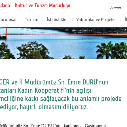
Adana İl Kültür ve Turizm Müdürlüğü
Kurumsal
Turizm
İstatistikler
Yatırımlar ve Projeler
İ
ÖŞGER ve İl Müdürümüz Sn. Emre DURU’nun
anları Kadın Kooperatifi’nin açılışı
şimciliğine katkı sağlayacak bu anlamlı projede
diyor, hayırlı olmasını diliyoruz.
 Müdürümüz Sn. Emre DURU’nun katılımıyla, Gastronomi