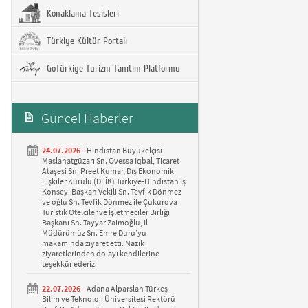
Konaklama Tesisleri
Türkiye Kültür Portalı
GoTürkiye Turizm Tanıtım Platformu
Güncel Haberler
24.07.2026 -
Hindistan Büyükelçisi
Maslahatgüzarı Sn. Ovessa Iqbal, Ticaret
Ataşesi Sn. Preet Kumar, Dış Ekonomik
İlişkiler Kurulu (DEİK) Türkiye-Hindistan İş
Konseyi Başkan Vekili Sn. Tevfik Dönmez
ve oğlu Sn. Tevfik Dönmez ile Çukurova
Turistik Otelciler ve İşletmeciler Birliği
Başkanı Sn. Tayyar Zaimoğlu, İl
Müdürümüz Sn. Emre Duru’yu
makamında ziyaret etti. Nazik
ziyaretlerinden dolayı kendilerine
teşekkür ederiz.
22.07.2026 -
Adana Alparslan Türkeş
Bilim ve Teknoloji Üniversitesi Rektörü