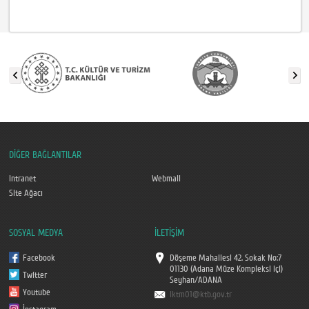
DİĞER BAĞLANTILAR
Intranet
Webmail
Site Ağacı
SOSYAL MEDYA
İLETİŞİM
Facebook
Döşeme Mahallesi 42. Sokak No:7
01130 (Adana Müze Kompleksi içi)
Twitter
Seyhan/ADANA
Youtube
iktm01@ktb.gov.tr