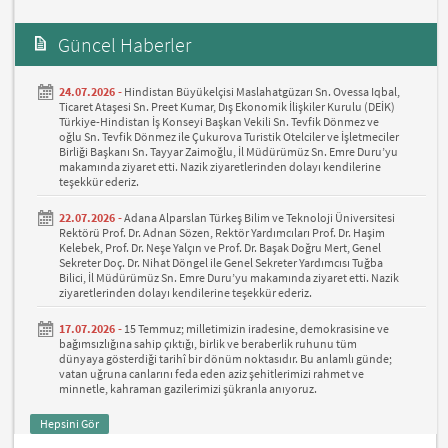
Güncel Haberler
24.07.2026 -
Hindistan Büyükelçisi Maslahatgüzarı Sn. Ovessa Iqbal,
Ticaret Ataşesi Sn. Preet Kumar, Dış Ekonomik İlişkiler Kurulu (DEİK)
Türkiye-Hindistan İş Konseyi Başkan Vekili Sn. Tevfik Dönmez ve
oğlu Sn. Tevfik Dönmez ile Çukurova Turistik Otelciler ve İşletmeciler
Birliği Başkanı Sn. Tayyar Zaimoğlu, İl Müdürümüz Sn. Emre Duru’yu
makamında ziyaret etti. Nazik ziyaretlerinden dolayı kendilerine
teşekkür ederiz.
22.07.2026 -
Adana Alparslan Türkeş Bilim ve Teknoloji Üniversitesi
Rektörü Prof. Dr. Adnan Sözen, Rektör Yardımcıları Prof. Dr. Haşim
Kelebek, Prof. Dr. Neşe Yalçın ve Prof. Dr. Başak Doğru Mert, Genel
Sekreter Doç. Dr. Nihat Döngel ile Genel Sekreter Yardımcısı Tuğba
Bilici, İl Müdürümüz Sn. Emre Duru’yu makamında ziyaret etti. Nazik
ziyaretlerinden dolayı kendilerine teşekkür ederiz.
17.07.2026 -
15 Temmuz; milletimizin iradesine, demokrasisine ve
bağımsızlığına sahip çıktığı, birlik ve beraberlik ruhunu tüm
dünyaya gösterdiği tarihî bir dönüm noktasıdır. Bu anlamlı günde;
vatan uğruna canlarını feda eden aziz şehitlerimizi rahmet ve
minnetle, kahraman gazilerimizi şükranla anıyoruz.
Hepsini Gör