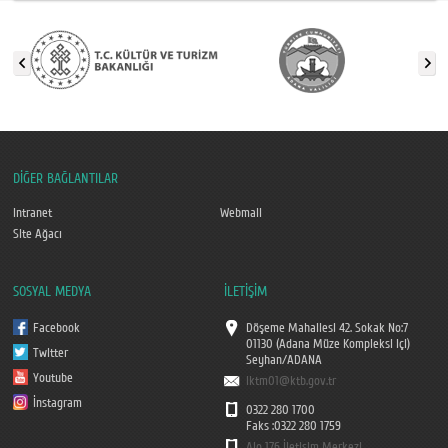
DİĞER BAĞLANTILAR
Intranet
Webmail
Site Ağacı
SOSYAL MEDYA
İLETİŞİM
Facebook
Döşeme Mahallesi 42. Sokak No:7
01130 (Adana Müze Kompleksi içi)
Twitter
Seyhan/ADANA
Youtube
iktm01@ktb.gov.tr
İnstagram
0322 280 1700
Faks :0322 280 1759
Alo 176 İletişim Merkezi