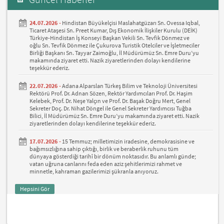
24.07.2026 -
Hindistan Büyükelçisi Maslahatgüzarı Sn. Ovessa Iqbal,
Ticaret Ataşesi Sn. Preet Kumar, Dış Ekonomik İlişkiler Kurulu (DEİK)
Türkiye-Hindistan İş Konseyi Başkan Vekili Sn. Tevfik Dönmez ve
oğlu Sn. Tevfik Dönmez ile Çukurova Turistik Otelciler ve İşletmeciler
Birliği Başkanı Sn. Tayyar Zaimoğlu, İl Müdürümüz Sn. Emre Duru’yu
makamında ziyaret etti. Nazik ziyaretlerinden dolayı kendilerine
teşekkür ederiz.
22.07.2026 -
Adana Alparslan Türkeş Bilim ve Teknoloji Üniversitesi
Rektörü Prof. Dr. Adnan Sözen, Rektör Yardımcıları Prof. Dr. Haşim
Kelebek, Prof. Dr. Neşe Yalçın ve Prof. Dr. Başak Doğru Mert, Genel
Sekreter Doç. Dr. Nihat Döngel ile Genel Sekreter Yardımcısı Tuğba
Bilici, İl Müdürümüz Sn. Emre Duru’yu makamında ziyaret etti. Nazik
ziyaretlerinden dolayı kendilerine teşekkür ederiz.
17.07.2026 -
15 Temmuz; milletimizin iradesine, demokrasisine ve
bağımsızlığına sahip çıktığı, birlik ve beraberlik ruhunu tüm
dünyaya gösterdiği tarihî bir dönüm noktasıdır. Bu anlamlı günde;
vatan uğruna canlarını feda eden aziz şehitlerimizi rahmet ve
minnetle, kahraman gazilerimizi şükranla anıyoruz.
Hepsini Gör