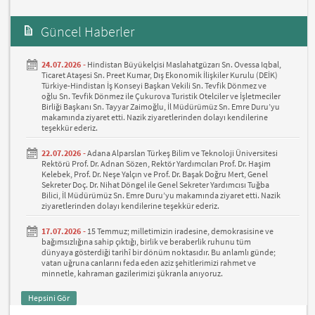
Güncel Haberler
24.07.2026 -
Hindistan Büyükelçisi Maslahatgüzarı Sn. Ovessa Iqbal,
Ticaret Ataşesi Sn. Preet Kumar, Dış Ekonomik İlişkiler Kurulu (DEİK)
Türkiye-Hindistan İş Konseyi Başkan Vekili Sn. Tevfik Dönmez ve
oğlu Sn. Tevfik Dönmez ile Çukurova Turistik Otelciler ve İşletmeciler
Birliği Başkanı Sn. Tayyar Zaimoğlu, İl Müdürümüz Sn. Emre Duru’yu
makamında ziyaret etti. Nazik ziyaretlerinden dolayı kendilerine
teşekkür ederiz.
22.07.2026 -
Adana Alparslan Türkeş Bilim ve Teknoloji Üniversitesi
Rektörü Prof. Dr. Adnan Sözen, Rektör Yardımcıları Prof. Dr. Haşim
Kelebek, Prof. Dr. Neşe Yalçın ve Prof. Dr. Başak Doğru Mert, Genel
Sekreter Doç. Dr. Nihat Döngel ile Genel Sekreter Yardımcısı Tuğba
Bilici, İl Müdürümüz Sn. Emre Duru’yu makamında ziyaret etti. Nazik
ziyaretlerinden dolayı kendilerine teşekkür ederiz.
17.07.2026 -
15 Temmuz; milletimizin iradesine, demokrasisine ve
bağımsızlığına sahip çıktığı, birlik ve beraberlik ruhunu tüm
dünyaya gösterdiği tarihî bir dönüm noktasıdır. Bu anlamlı günde;
vatan uğruna canlarını feda eden aziz şehitlerimizi rahmet ve
minnetle, kahraman gazilerimizi şükranla anıyoruz.
Hepsini Gör