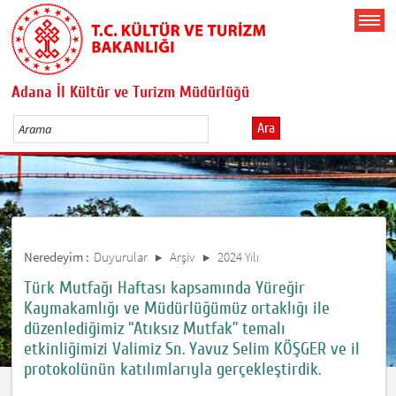
Adana İl Kültür ve Turizm Müdürlüğü
Ara
Neredeyim :
Duyurular
Arşiv
2024 Yılı
Türk Mutfağı Haftası kapsamında Yüreğir
Kaymakamlığı ve Müdürlüğümüz ortaklığı ile
düzenlediğimiz “Atıksız Mutfak” temalı
etkinliğimizi Valimiz Sn. Yavuz Selim KÖŞGER ve il
protokolünün katılımlarıyla gerçekleştirdik.