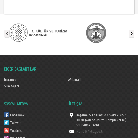
DİĞER BAĞLANTILAR
Intranet
Webmail
Site Ağacı
SOSYAL MEDYA
İLETİŞİM
Facebook
Döşeme Mahallesi 42. Sokak No:7
01130 (Adana Müze Kompleksi içi)
Twitter
Seyhan/ADANA
Youtube
iktm01@ktb.gov.tr