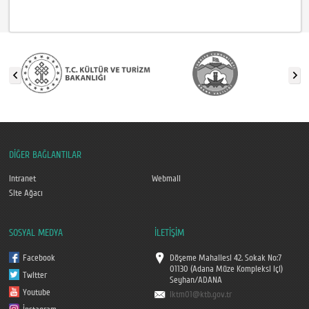
DİĞER BAĞLANTILAR
Intranet
Webmail
Site Ağacı
SOSYAL MEDYA
İLETİŞİM
Facebook
Döşeme Mahallesi 42. Sokak No:7
01130 (Adana Müze Kompleksi içi)
Twitter
Seyhan/ADANA
Youtube
iktm01@ktb.gov.tr