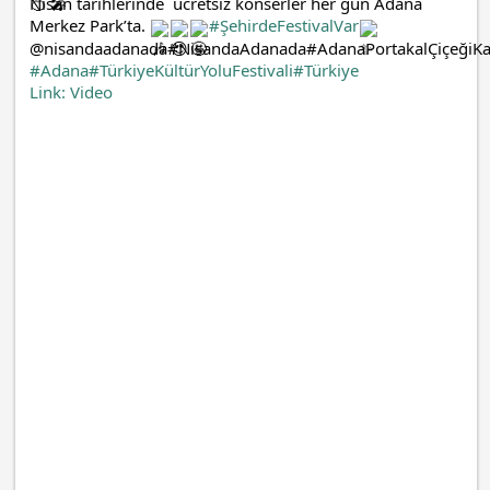
Nisan tarihlerinde  ücretsiz konserler her gün Adana 
Merkez Park’ta. 
#ŞehirdeFestivalVar
#Adana
#TürkiyeKültürYoluFestivali
#Türkiye
Link: Video