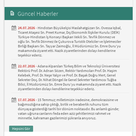
Güncel Haberler
24.07.2026 -
Hindistan Büyükelçisi Maslahatgüzarı Sn. Ovessa Iqbal,
Ticaret Ataşesi Sn. Preet Kumar, Dış Ekonomik İlişkiler Kurulu (DEİK)
Türkiye-Hindistan İş Konseyi Başkan Vekili Sn. Tevfik Dönmez ve
oğlu Sn. Tevfik Dönmez ile Çukurova Turistik Otelciler ve İşletmeciler
Birliği Başkanı Sn. Tayyar Zaimoğlu, İl Müdürümüz Sn. Emre Duru’yu
makamında ziyaret etti. Nazik ziyaretlerinden dolayı kendilerine
teşekkür ederiz.
22.07.2026 -
Adana Alparslan Türkeş Bilim ve Teknoloji Üniversitesi
Rektörü Prof. Dr. Adnan Sözen, Rektör Yardımcıları Prof. Dr. Haşim
Kelebek, Prof. Dr. Neşe Yalçın ve Prof. Dr. Başak Doğru Mert, Genel
Sekreter Doç. Dr. Nihat Döngel ile Genel Sekreter Yardımcısı Tuğba
Bilici, İl Müdürümüz Sn. Emre Duru’yu makamında ziyaret etti. Nazik
ziyaretlerinden dolayı kendilerine teşekkür ederiz.
17.07.2026 -
15 Temmuz; milletimizin iradesine, demokrasisine ve
bağımsızlığına sahip çıktığı, birlik ve beraberlik ruhunu tüm
dünyaya gösterdiği tarihî bir dönüm noktasıdır. Bu anlamlı günde;
vatan uğruna canlarını feda eden aziz şehitlerimizi rahmet ve
minnetle, kahraman gazilerimizi şükranla anıyoruz.
Hepsini Gör