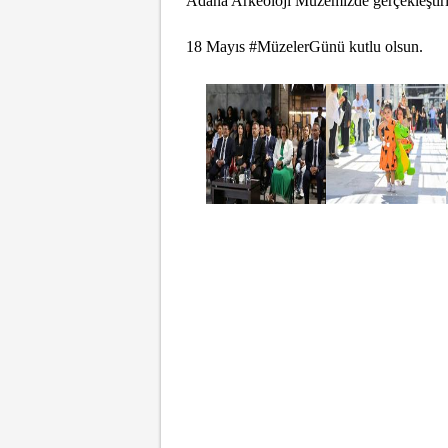
Adana Arkeoloji Müzemizde gerçekleştiri
18 Mayıs #MüzelerGünü kutlu olsun.