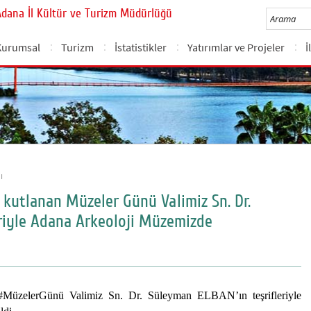
Adana İl Kültür ve Turizm Müdürlüğü
Kurumsal
Turizm
İstatistikler
Yatırımlar ve Projeler
İ
ı
 kutlanan Müzeler Günü Valimiz Sn. Dr.
riyle Adana Arkeoloji Müzemizde
#MüzelerGünü Valimiz Sn. Dr. Süleyman ELBAN’ın teşrifleriyle