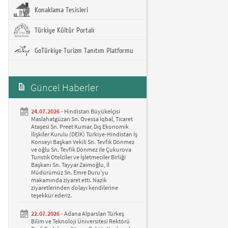
Konaklama Tesisleri
Türkiye Kültür Portalı
GoTürkiye Turizm Tanıtım Platformu
Güncel Haberler
24.07.2026 -
Hindistan Büyükelçisi
Maslahatgüzarı Sn. Ovessa Iqbal, Ticaret
Ataşesi Sn. Preet Kumar, Dış Ekonomik
İlişkiler Kurulu (DEİK) Türkiye-Hindistan İş
Konseyi Başkan Vekili Sn. Tevfik Dönmez
ve oğlu Sn. Tevfik Dönmez ile Çukurova
Turistik Otelciler ve İşletmeciler Birliği
Başkanı Sn. Tayyar Zaimoğlu, İl
Müdürümüz Sn. Emre Duru’yu
makamında ziyaret etti. Nazik
ziyaretlerinden dolayı kendilerine
teşekkür ederiz.
22.07.2026 -
Adana Alparslan Türkeş
Bilim ve Teknoloji Üniversitesi Rektörü